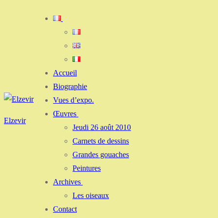
Aller
Menu
Fermer
au
contenu
Accueil
Biographie
Vues d’expo.
Œuvres
Elzevir
Jeudi 26 août 2010
Carnets de dessins
Grandes gouaches
Peintures
Archives
Les oiseaux
Contact