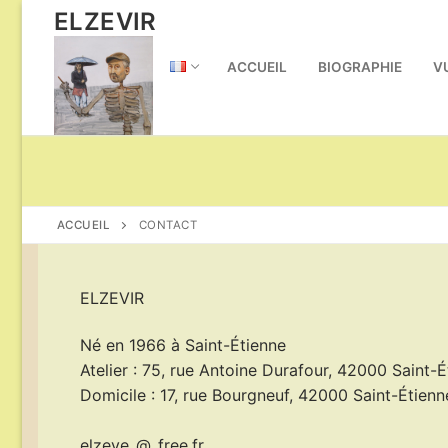
Aller
ELZEVIR
au
contenu
ACCUEIL
BIOGRAPHIE
V
ACCUEIL
CONTACT
ELZEVIR
Né en 1966 à Saint-Étienne
Atelier : 75, rue Antoine Durafour, 42000 Saint-É
Domicile : 17, rue Bourgneuf, 42000 Saint-Étienn
elzeve_@_free.fr