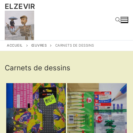
Aller
ELZEVIR
au
contenu
Rechercher :
ACCUEIL
ŒUVRES
CARNETS DE DESSINS
Carnets de dessins