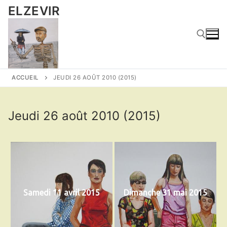
Aller
ELZEVIR
au
contenu
Rechercher :
ACCUEIL
JEUDI 26 AOÛT 2010 (2015)
Jeudi 26 août 2010 (2015)
Samedi 11 avril 2015
Dimanche 31 mai 2015