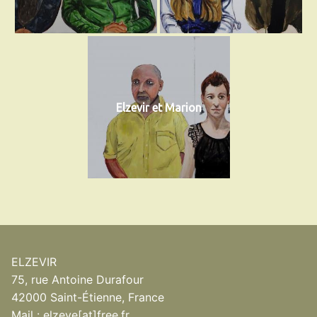
Elzevir et Marion
ELZEVIR
75, rue Antoine Durafour
42000 Saint-Étienne, France
Mail : elzeve[at]free.fr