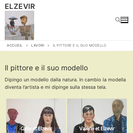
Vai
ELZEVIR
al
contenuto
Cerca:
ACCUEIL
LAVORI
IL PITTORE E IL SUO MODELLO
Il pittore e il suo modello
Dipingo un modello dalla natura. In cambio la modella
diventa l’artista e mi dipinge sulla stessa tela.
Gaby et Elzevir
Valérie et Elzevir