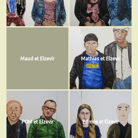
Maud et Elzevir
Mathias et Elzevir
POM et Elzevir
Edmée et Elzevir